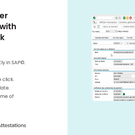
er
 with
nk
tly in SAP©.
 click.
date.
ume of