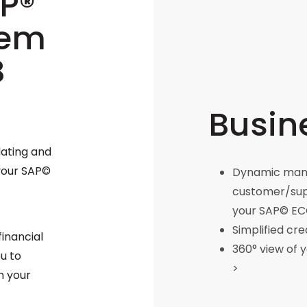
P®
tem
B
Busin
ating and
 your SAP©
Dynamic man
customer/supp
your SAP© EC
Simplified cre
financial
360° view of 
u to
>
n your