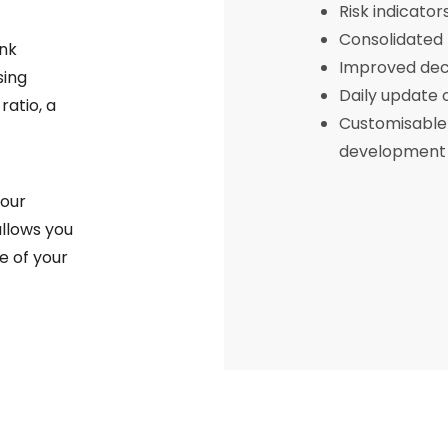
Risk indicator
Consolidated 
ink
Improved dec
sing
Daily update 
atio, a
Customisable 
development
your
allows you
e of your