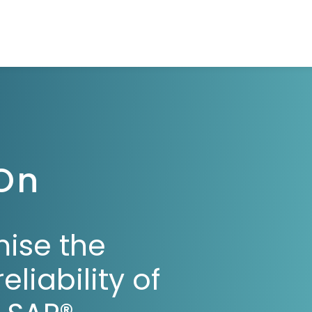
On
mise the
iability of