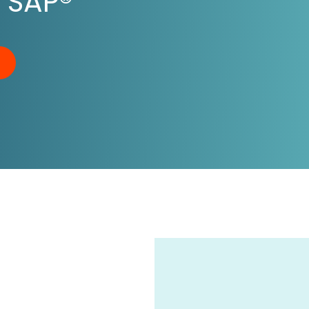
n SAP®