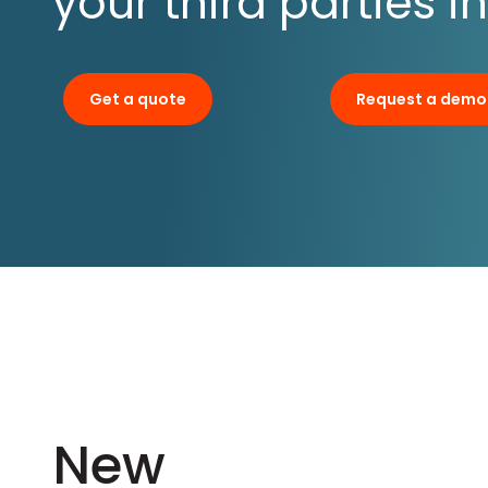
your third parties i
Get a quote
Request a demo
New