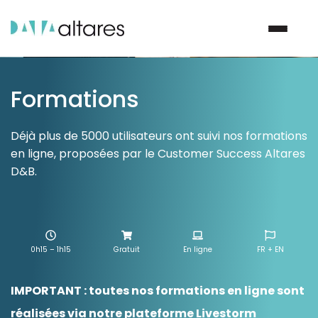
Formations
Nous contacter
Déjà plus de 5000 utilisateurs ont suivi nos formations
en ligne, proposées par le Customer Success Altares
Vos enjeux
D&B.
Nos solutions
Nos data
0h15 – 1h15
Gratuit
En ligne
FR + EN
Notre groupe
IMPORTANT : toutes nos formations en ligne sont
Nos partenaires
réalisées via notre plateforme Livestorm