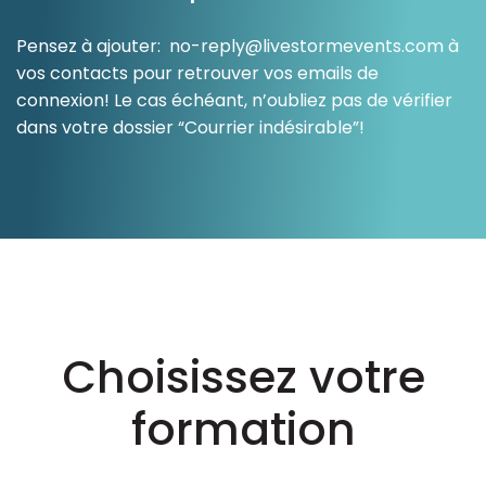
Ressources
Pensez à ajouter:
no-reply@livestormevents.com
à
vos contacts pour retrouver vos emails de
connexion! Le cas échéant, n’oubliez pas de vérifier
dans votre dossier “Courrier indésirable”!
Choisissez votre
formation