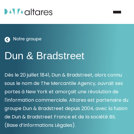
Notre groupe
Nous contacter
Dun & Bradstreet
Vos enjeux
Dès le 20 juillet 1841, Dun & Bradstreet, alors connu
Nos solutions
sous le nom de The Mercantile Agency, ouvrait ses
portes à New York et amorçait une révolution de
Nos data
l'information commerciale. Altares est partenaire du
groupe Dun & Bradstreet depuis 2004, avec la fusion
Notre groupe
de Dun & Bradstreet France et de la société BIL
(Base d’Informations Légales).
Nos partenaires