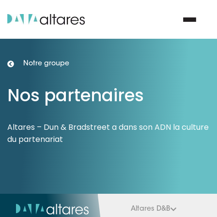
Notre groupe
Nous contacter
Nos partenaires
Vos enjeux
Altares – Dun & Bradstreet a dans son ADN la culture
Nos solutions
du partenariat
Nos data
Notre groupe
Nos partenaires
Altares D&B