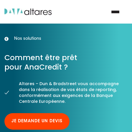
Nos solutions
Nous contacter
Comment être prêt
Vos enjeux
pour AnaCredit ?
Nos solutions
Altares – Dun & Bradstreet vous accompagne
dans la réalisation de vos états de reporting,
conformément aux exigences de la Banque
Nos data
Centrale Européenne.
Notre groupe
JE DEMANDE UN DEVIS
Nos partenaires