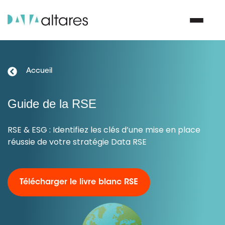
Nous contacter
Accueil
Guide de la RSE
Vos enjeux
RSE & ESG : Identifiez les clés d’une mise en place
Nos solutions
réussie de votre stratégie Data RSE
Nos data
Télécharger le livre blanc RSE
Notre groupe
Nos partenaires