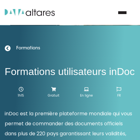
Nous contacter
Formations
Vos enjeux
Formations utilisateurs inDoc
Nos solutions
1h15
Gratuit
En ligne
FR
Nos data
inDoc est la première plateforme mondiale qui vous
Notre groupe
permet de commander des documents officiels
dans plus de 220 pays garantissant leurs validités,
Nos partenaires