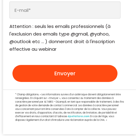
Attention : seuls les emails professionnels (à
l'exclusion des emails type @gmail, @yahoo,
@outlook etc ... ) donneront droit à l'inscription
effective au webinar
Envoyer
* Champ obligatoire, « Les informations suivies d’un astérisque doivent obligatoirement être
renseignées. En cliquant sur « Envoyer », vous consentez au traitement des données à
caractère personnel par ALTARES – D&amp;B, en tant que responsable de traitement, à des fins
de gestion de votre demande de contact commercial. Les données à caractère personnel
vous concernant pourront être conservées 3 ans à compter de la collecte. Vous pouvez
exercer vos droits, d’opposition, d’accès, de rectification, de limitation, de portabilité et
d’effacement en nous contactant à l’adresse
En cas de litige, vous
dpo@altares.com
disposez également d’un droit d’introduire une réclamation auprès de la CNIL. »