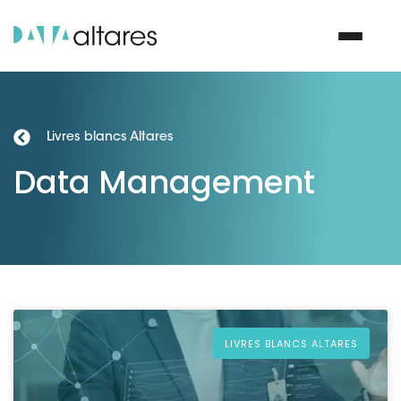
Nous contacter
Livres blancs Altares
Data Management
Vos enjeux
Nos solutions
Nos data
Notre groupe
LIVRES BLANCS ALTARES
Nos partenaires