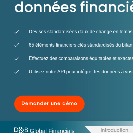
données financi
Les principes qui guident nos équipes et
Prendre de meilleures
nos engagements.
décisions ​et adopter les
Découvrir nos valeurs
bonnes stratégies​ grâce 
l’attitude de paiement
Devises standardisées (taux de change en temps 
65 éléments financiers clés standardisés du bilan,
Effectuez des comparaisons équitables et exacte
Utilisez notre API pour intégrer les données à vo
Demander une démo
Global Financials
Introduction