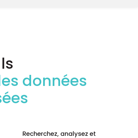
ls
 des données
sées
Recherchez, analysez et