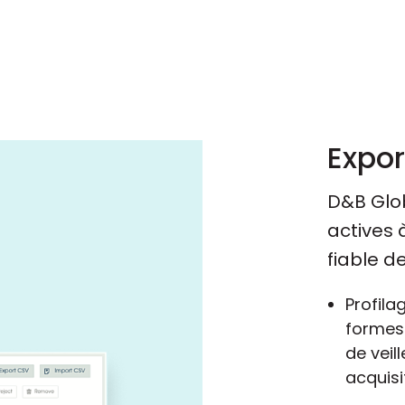
Expor
D&B Glob
actives à
fiable d
Profila
formes
de veil
acquisi