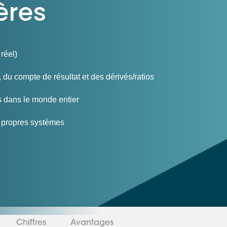
ères
Consultez les informations relatives à
notre évaluation EcoVadis.
Consulter le rapport
à
réel)
 du compte de résultat et des dérivés/ratios
s dans le monde entier
s propres systèmes
Chiffres
Avantages