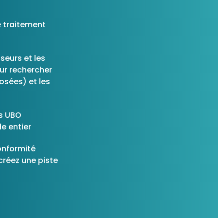
Consultez les informations relatives à
notre évaluation EcoVadis.
 traitement
Consulter le rapport
à
sseurs et les
our rechercher
osées) et les
es UBO
e entier
onformité
 créez une piste