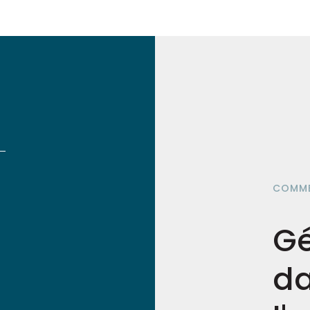
COMME
Gé
d