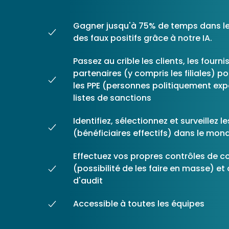
Les principes qui guident nos équipes et
Prendre de meilleures
nos engagements.
décisions ​et adopter les
Gagner jusqu'à 75% de temps dans le
Découvrir nos valeurs
bonnes stratégies​ grâce 
des faux positifs grâce à notre IA.
l’attitude de paiement
Passez au crible les clients, les fourni
partenaires (y compris les filiales) p
les PPE (personnes politiquement exp
listes de sanctions
Identifiez, sélectionnez et surveillez l
(bénéficiaires effectifs) dans le mond
Effectuez vos propres contrôles de c
(possibilité de les faire en masse) et
d'audit
Accessible à toutes les équipes