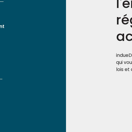
l'
ré
nt
ac
indueD
qui vo
lois e