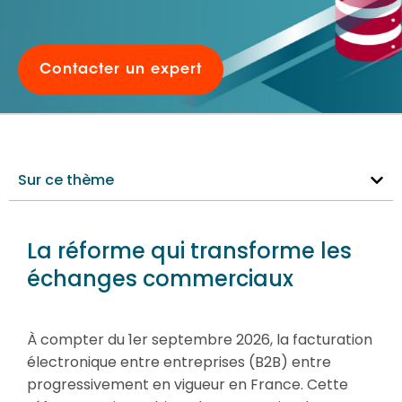
Ressources
Contacter un expert
Introduction
Sur ce thème
Réglementation
La réforme qui transforme les
Défis
échanges commerciaux
Enjeux
À compter du 1er septembre 2026, la facturation
électronique entre entreprises (B2B) entre
API
progressivement en vigueur en France. Cette