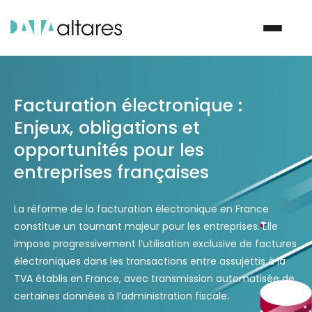
Nous contacter
Facturation électronique :
Enjeux, obligations et
opportunités pour les
Vos enjeux
entreprises françaises
Nos solutions
La réforme de la facturation électronique en France
constitue un tournant majeur pour les entreprises. Elle
Nos data
impose progressivement l’utilisation exclusive de factures
électroniques dans les transactions entre assujettis à la
Notre groupe
TVA établis en France, avec transmission automatisée de
certaines données à l’administration fiscale.
Nos partenaires