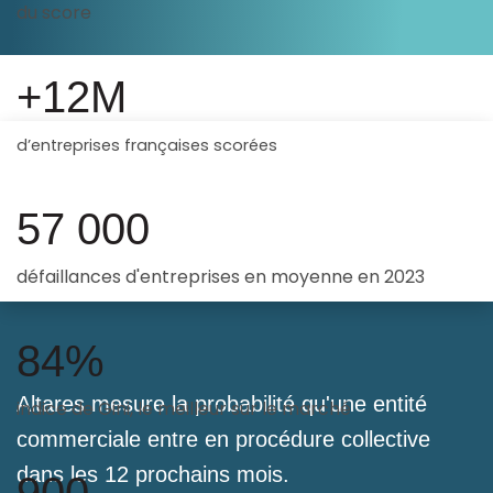
du score
+12M
d’entreprises
françaises
scoré
e
s
57 000
défaillances d'entreprises en moyenne en 2023
84%
Altares mesure la probabilité qu'une entité
indice de Gini, le meilleur sur le marché
commerciale entre en procédure collective
dans les 12 prochains mois.