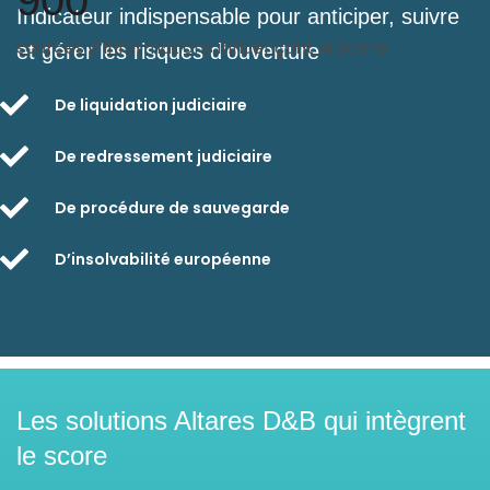
900
Indicateur indispensable pour anticiper, suivre
sources d’informations influençant le score
et gérer les risques d’ouverture
De liquidation judiciaire
De redressement judiciaire
De procédure de sauvegarde
D’insolvabilité européenne
Les solutions Altares D&B qui intègrent
le score