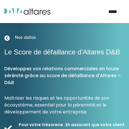
Nos datas
Nous contacter
Le Score de défaillance d'Altares D&B
Vos enjeux
Développez vos relations commerciales en toute
sérénité grâce au score de défaillance d’Altares –
Nos solutions
D&B
Nos data
Maîtriser les risques et les opportunités de son
écosystème, essentiel pour la pérennité et le
Notre groupe
développement de votre entreprise
Pour votre trésorerie : En assurant que votre client
Nos partenaires