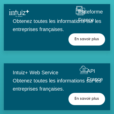
Plateforme
France
Obtenez toutes les informations sur les
entreprises françaises.
En savoir plus
API
Intuiz+ Web Service
France
Obtenez toutes les informations sur les
entreprises françaises.
En savoir plus