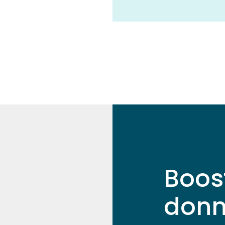
Boos
donn