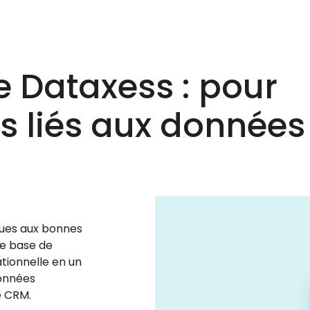
e Dataxess : pour
is liés aux données
ues aux bonnes
ne base de
tionnelle en un
données
e CRM.