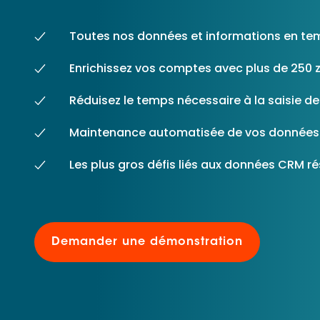
Les principes qui guident nos équipes et
Prendre de meilleures
nos engagements.
décisions ​et adopter les
Toutes nos données et informations en te
Découvrir nos valeurs
bonnes stratégies​ grâce 
l’attitude de paiement
Enrichissez vos comptes avec plus de 250
Réduisez le temps nécessaire à la saisie d
Maintenance automatisée de vos données
Les plus gros défis liés aux données CRM r
Demander une démonstration