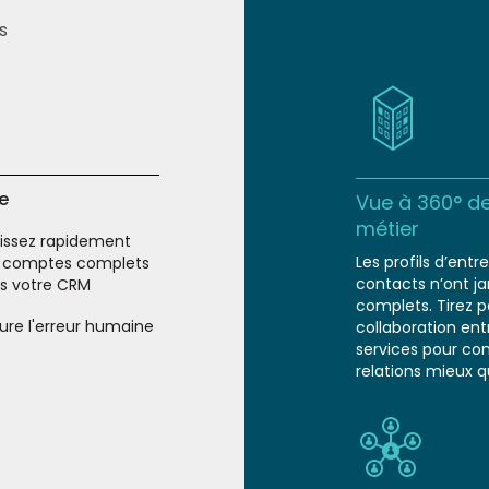
s
ie
Vue à 360° de
métier
sissez rapidement
Les profils d’entr
 comptes complets
contacts n’ont ja
s votre CRM
complets. Tirez pa
lure l'erreur humaine
collaboration ent
services pour co
relations mieux q