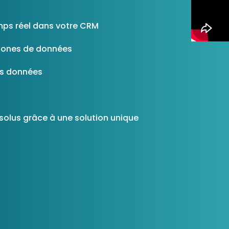
Consultez les informations relatives à
notre évaluation EcoVadis.
mps réel dans votre CRM
Consulter le rapport
à
 zones de données
es données
ésolus grâce à une solution unique