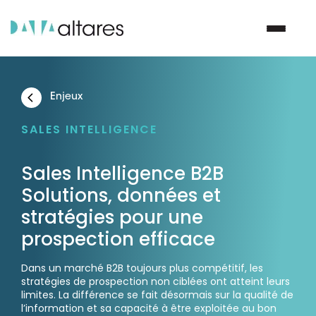
Enjeux
Nous contacter
SALES INTELLIGENCE
Vos enjeux
Sales Intelligence B2B
Solutions, données et
Nos solutions
stratégies pour une
Nos data
prospection efficace
Dans un marché B2B toujours plus compétitif, les
Notre groupe
stratégies de prospection non ciblées ont atteint leurs
limites. La différence se fait désormais sur la qualité de
Nos partenaires
l’information et sa capacité à être exploitée au bon