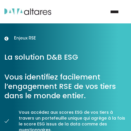
Enjeux RSE
Nous contacter
La solution D&B ESG
Vos enjeux
Vous identifiez facilement
Nos solutions
l’engagement RSE de vos tiers
dans le monde entier.
Nos data
Notre groupe
Vous accédez aux scores ESG de vos tiers à
travers un portefeuille unique qui agrège à la fois
le score ESG issus de la data comme des
Nos partenaires
questionnaires.