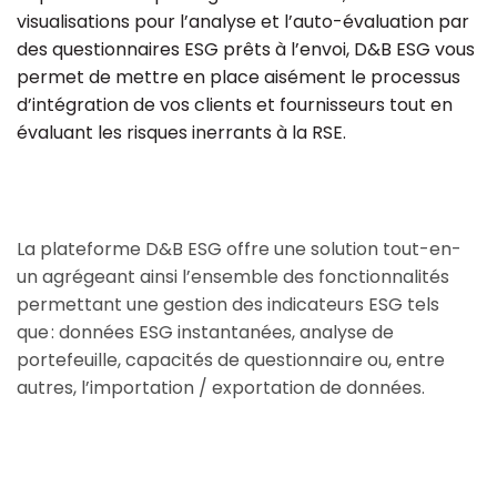
visualisations pour l’analyse et l’auto-évaluation par
Je m’oppose à ce que ALTARES – DB m’envoie
des questionnaires ESG prêts à l’envoi, D&B ESG vous
des communications relatives aux livres
blancs ainsi qu’aux études, produits et
permet de mettre en place aisément le processus
services d’ALTARES – D&B
d’intégration de vos clients et fournisseurs tout en
évaluant les risques inerrants à la RSE.
Envoyer
La plateforme D&B ESG offre une solution tout-en-
un agrégeant ainsi l’ensemble des fonctionnalités
permettant une gestion des indicateurs ESG tels
que : données ESG instantanées, analyse de
portefeuille, capacités de questionnaire ou, entre
autres, l’importation / exportation de données.