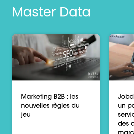
Master Data
Marketing B2B : les
Jobdi
nouvelles règles du
un pa
jeu
servi
des 
marc