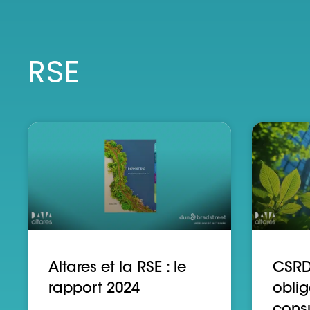
RSE
Altares et la RSE : le
CSRD 
rapport 2024
oblig
consu