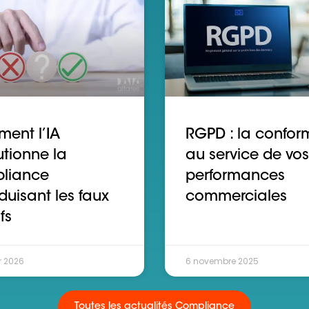
ent l’IA
RGPD : la confor
utionne la
au service de vos
liance
performances
duisant les faux
commerciales
ifs
r 2026
6 novembre 2025
Toutes les actualités Compliance