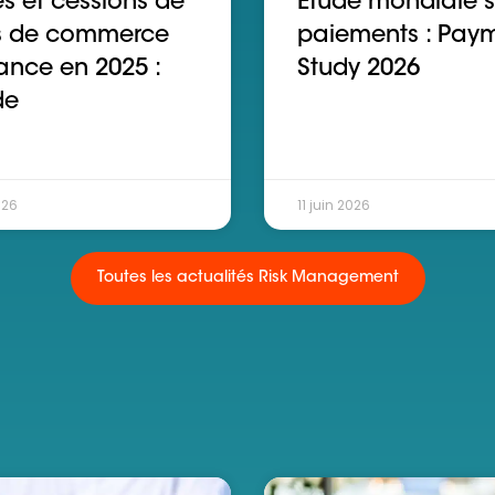
s et cessions de
Étude mondiale s
s de commerce
paiements : Pay
ance en 2025 :
Study 2026
de
026
11 juin 2026
Toutes les actualités Risk Management