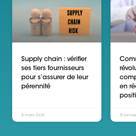
Supply chain : vérifier
Comm
ses tiers fournisseurs
révol
pour s’assurer de leur
comp
pérennité
en ré
posit
9 mars 2026
15 janvie