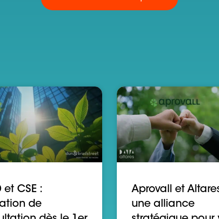
et CSE :
Aprovall et Altares
ation de
une alliance
ltation dès le 1er
stratégique pour 