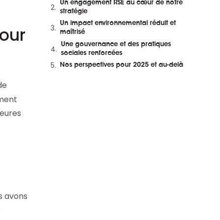
Un engagement RSE au cœur de notre
et en replay
stratégie
Un impact environnemental réduit et
our
maîtrisé
Une gouvernance et des pratiques
sociales renforcées
Nos perspectives pour 2025 et au-delà
de
ement
jeures
s avons
s