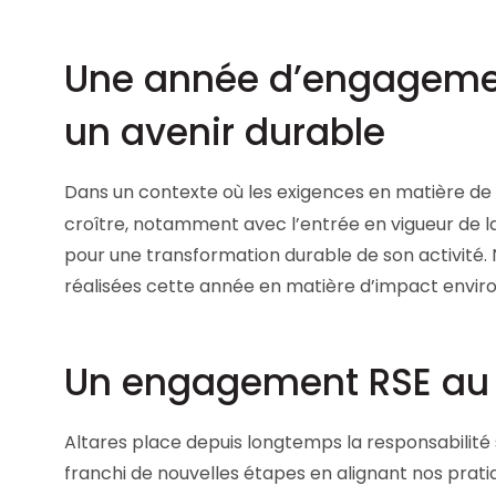
Les principes qui guident nos équipes et
Prendre de meilleures
nos engagements.
décisions ​et adopter les
Une année d’engagemen
bonnes stratégies​ grâce 
Découvrir nos valeurs
l’attitude de paiement
un avenir durable
Dans un contexte où les exigences en matière de 
croître, notamment avec l’entrée en vigueur de 
pour une transformation durable de son activité
réalisées cette année en matière d’impact envir
Un engagement RSE au 
Altares place depuis longtemps la responsabilit
franchi de nouvelles étapes en alignant nos prat