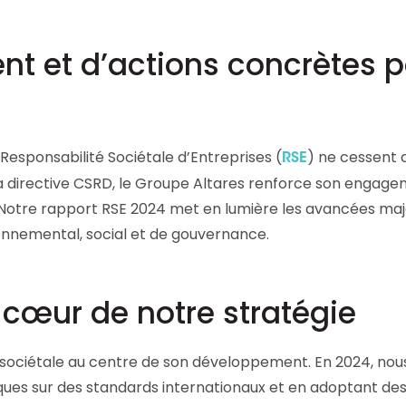
Consultez les informations relatives à
notre évaluation EcoVadis.
t et d’actions concrètes p
à
Consulter le rapport
Responsabilité Sociétale d’Entreprises (
) ne cessent 
RSE
la directive CSRD, le Groupe Altares renforce son engag
. Notre rapport RSE 2024 met en lumière les avancées ma
onnemental, social et de gouvernance.
cœur de notre stratégie
é sociétale au centre de son développement. En 2024, nou
iques sur des standards internationaux et en adoptant de