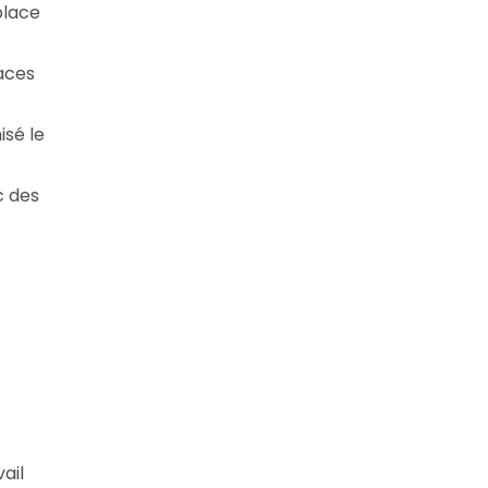
place
caces
isé le
c des
ail