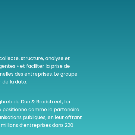
Consultez les informations relatives à
notre évaluation EcoVadis.
Consulter le rapport
à
collecte, structure, analyse et
entes » et faciliter la prise de
nelles des entreprises. Le groupe
 de la data.
ghreb de Dun & Bradstreet, 1er
se positionne comme le partenaire
isations publiques, en leur offrant
millions d’entreprises dans 220