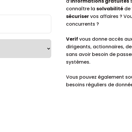
d’
informations gratuites
s
connaître la
solvabilité
de 
sécuriser
vos affaires ? Vo
concurrents ?
Verif
vous donne accès au
dirigeants, actionnaires, de
sans avoir besoin de passer
systèmes.
Vous pouvez également sou
besoins réguliers de données