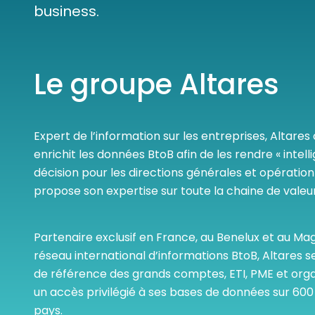
Les principes qui guident nos équipes et
business.
Prendre de meilleures
nos engagements.
décisions ​et adopter les
Découvrir nos valeurs
bonnes stratégies​ grâce 
l’attitude de paiement
Le groupe Altares
Expert de l’information sur les entreprises, Altares 
enrichit les données BtoB afin de les rendre « intellig
décision pour les directions générales et opération
propose son expertise sur toute la chaine de valeur
Partenaire exclusif en France, au Benelux et au Ma
réseau international d’informations BtoB, Altares 
de référence des grands comptes, ETI, PME et organ
un accès privilégié à ses bases de données sur 600 
pays.