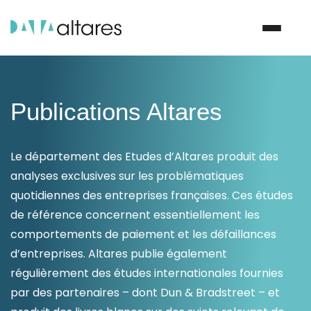
Nous contacter
Publications Altares
Vos enjeux
Le département des Etudes d’Altares produit des
analyses exclusives sur les problématiques
Nos solutions
quotidiennes des entreprises françaises. Ces études
de référence concernent essentiellement les
Nos data
comportements de paiement et les défaillances
d’entreprises. Altares publie également
Notre groupe
régulièrement des études internationales fournies
par des partenaires – dont Dun & Bradstreet – et
Nos partenaires