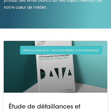
produit des livres blancs sur des sujets relevant de
notre cœur de métier.
Ressources
DÉFAILLANCES ET SAUVEGARDES D'ENTREPRISES
Étude de défaillances et