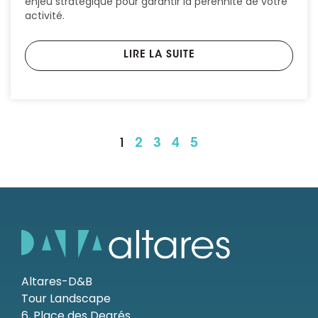
enjeu stratégique pour garantir la pérennité de votre
activité.
LIRE LA SUITE
1
2
3
4
5
Altares-D&B
Tour Landscape
6, Place des Degrés