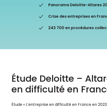
Les principes qui guident nos équipes et
Panorama Deloitte-Altares 202
Prendre de meilleures
nos engagements.
décisions ​et adopter les
Découvrir nos valeurs
bonnes stratégies​ grâce 
Crise des entreprises en Franc
l’attitude de paiement
243 700 en procédures collec
Étude Deloitte – Altar
en difficulté en Fran
Étude « L’entreprise en difficulté en France en 202