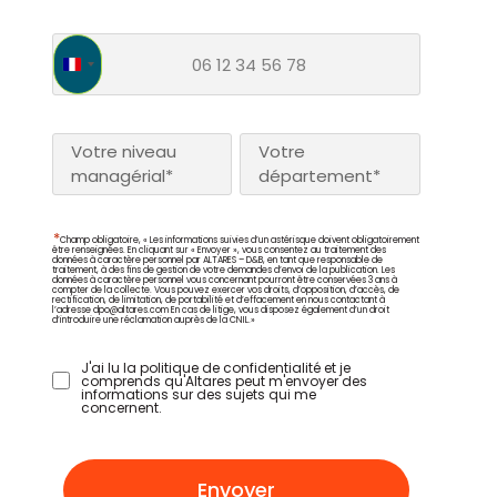
France +33
Votre niveau
Votre
managérial*
département*
*
Champ obligatoire, « Les informations suivies d’un astérisque doivent obligatoirement
être renseignées. En cliquant sur « Envoyer », vous consentez au traitement des
données à caractère personnel par ALTARES – D&B, en tant que responsable de
traitement, à des fins de gestion de votre demandes d’envoi de la publication. Les
données à caractère personnel vous concernant pourront être conservées 3 ans à
compter de la collecte. Vous pouvez exercer vos droits, d’opposition, d’accès, de
rectification, de limitation, de portabilité et d’effacement en nous contactant à
l’adresse
dpo@altares.com
En cas de litige, vous disposez également d’un droit
d’introduire une réclamation auprès de la CNIL.»
J'ai lu la politique de confidentialité et je
comprends qu'Altares peut m'envoyer des
informations sur des sujets qui me
concernent.
Envoyer