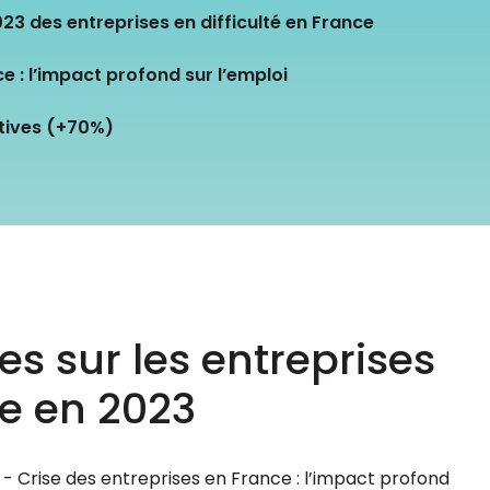
Consultez les informations relatives à
3 des entreprises en difficulté en France
notre évaluation EcoVadis.
Consulter le rapport
à
e : l’impact profond sur l’emploi
tives (+70%)
es sur les entreprises
ce en 2023
3 - Crise des entreprises en France : l’impact profond