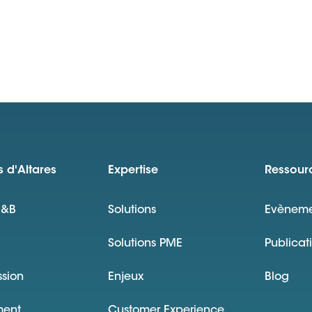
 d'Altares
Expertise
Ressour
D&B
Solutions
Evèneme
Solutions PME
Publicat
ssion
Enjeux
Blog
ment
Customer Experience