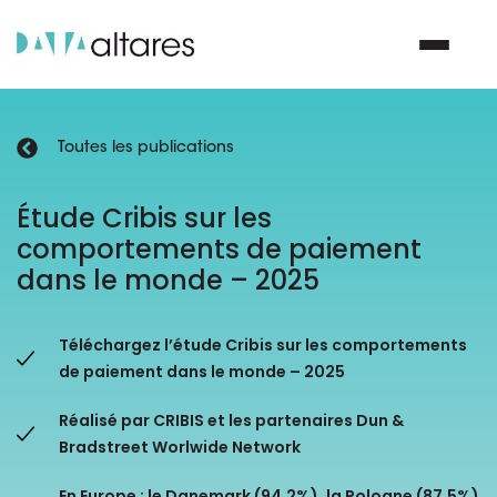
Toutes les publications
Nous contacter
Étude Cribis sur les
comportements de paiement
Vos enjeux
dans le monde – 2025
Nos solutions
Téléchargez l’étude Cribis sur les comportements
Nos data
de paiement dans le monde – 2025
Réalisé par CRIBIS et les partenaires Dun &
Notre groupe
Bradstreet Worlwide Network
Nos partenaires
En Europe : le Danemark (94,2%), la Pologne (87,5%)