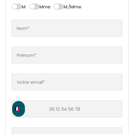
M.
Mme
M./Mme
France +33