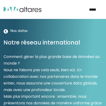
Nos datas
Nous contacter
Notre réseau international
Vos enjeux
Comment gérer la plus grande base de données au
monde ?
Nos solutions
Nous ne faisons pas cela seuls, bien sûr. En
collaboration avec nos partenaires dans le monde
Nos data
entier, nous assurons une couverture data globale,
mais avec une profondeur locale.
Notre groupe
Mais plus important encore : ensemble, nous
présentons nos données de manière uniforme grâce
Nos partenaires