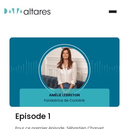
Nous contacter
Vos enjeux
Nos solutions
Nos data
Notre groupe
Episode 1
Nos partenaires
Pour ce premier épisode, Sébastien Charvet,