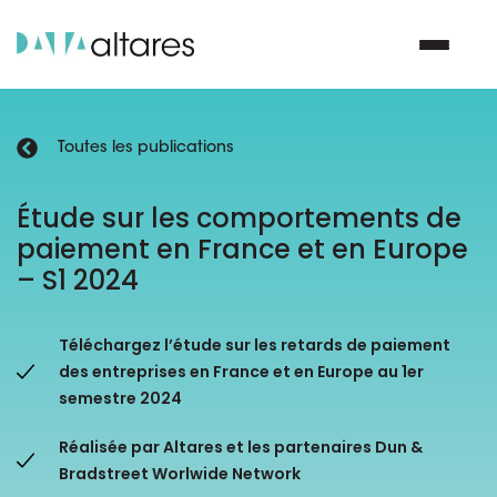
Toutes les publications
Nous contacter
Étude sur les comportements de
paiement en France et en Europe
Vos enjeux
– S1 2024
Nos solutions
Téléchargez l’étude sur les retards de paiement
Nos data
des entreprises en France et en Europe au 1er
semestre 2024
Notre groupe
Réalisée par Altares et les partenaires Dun &
Bradstreet Worlwide Network
Nos partenaires