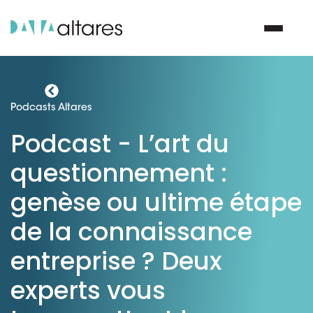
Nous contacter
Podcasts Altares
Podcast - L’art du
Vos enjeux
questionnement :
Nos solutions
genèse ou ultime étape
de la connaissance
Nos data
entreprise ? Deux
Notre groupe
experts vous
Nos partenaires