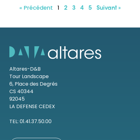
« Précédent
1
2
3
4
5
Suivant »
Altares-D&B
Tour Landscape
6, Place des Degrés
CS 40344
92045
LA DEFENSE CEDEX
TEL: 01.41.37.50.00