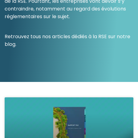
de la RSE. Pourtant, les entreprises vont devoir s’y
contraindre, notamment au regard des évolutions
Ressources
réglementaires sur le sujet.
Retrouvez tous nos articles dédiés à la RSE sur notre
blog.