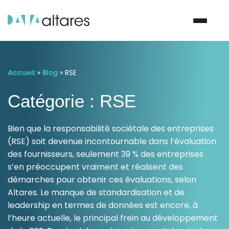
»
»
RSE
Nous contacter
Accueil
Blog
Catégorie : RSE
Vos enjeux
Bien que la responsabilité sociétale des entreprises
Nos solutions
(RSE) soit devenue incontournable dans l’évaluation
des fournisseurs, seulement 39 % des entreprises
s’en préoccupent vraiment et réalisent des
Nos data
démarches pour obtenir ces évaluations, selon
Altares. Le manque de standardisation et de
Notre groupe
leadership en termes de données est encore, à
l’heure actuelle, le principal frein au développement
Nos partenaires