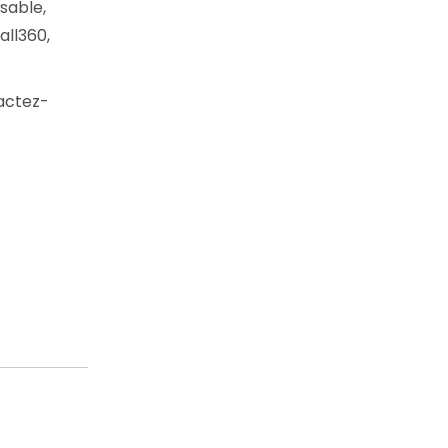
sable,
all360,
tactez-