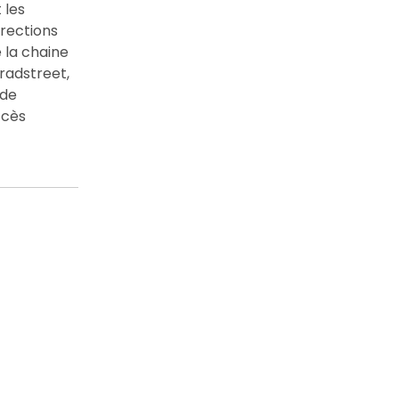
 les
irections
 la chaine
radstreet,
 de
ccès