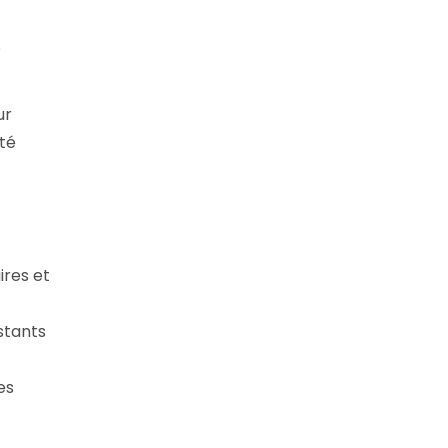
é
ur
ité
ires et
stants
es