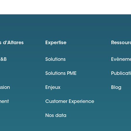
 d'Altares
Expertise
Ressour
D&B
Solutions
Evèneme
Solutions PME
Publicat
ssion
Enjeux
Blog
ment
Customer Experience
Nos data