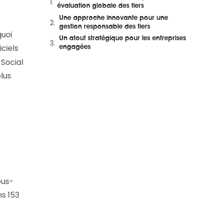
et en replay
évaluation globale des tiers
Une approche innovante pour une
gestion responsable des tiers
quoi
Un atout stratégique pour les entreprises
ciels
engagées
 Social
lus
ous-
ns 153