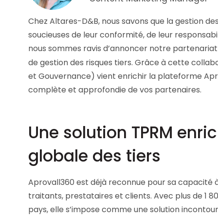
Les principes qui guident nos équipes et
Prendre de meilleures
nos engagements.
Chez Altares-D&B, nous savons que la gestion des r
décisions ​et adopter les
bonnes stratégies​ grâce 
soucieuses de leur conformité, de leur responsabi
Découvrir nos valeurs
l’attitude de paiement
nous sommes ravis d’annoncer notre partenaria
de gestion des risques tiers. Grâce à cette colla
et Gouvernance) vient enrichir la plateforme Aprov
complète et approfondie de vos partenaires.
Une solution TPRM enric
globale des tiers
Aprovall360 est déjà reconnue pour sa capacité à 
traitants, prestataires et clients. Avec plus de 1 
pays, elle s’impose comme une solution incontou