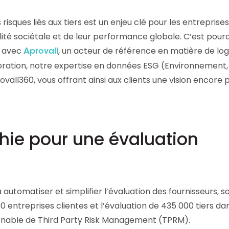
Consultez les informations relatives à
notre évaluation EcoVadis.
isques liés aux tiers est un enjeu clé pour les entreprises
à
lité sociétale et de leur performance globale. C’est pour
Consulter le rapport
t avec
, un acteur de référence en matière de logi
Aprovall
boration, notre expertise en données ESG (Environnement,
all360, vous offrant ainsi aux clients une vision encore p
hie pour une évaluation
automatiser et simplifier l’évaluation des fournisseurs, s
800 entreprises clientes et l’évaluation de 435 000 tiers da
rnable de Third Party Risk Management (TPRM).