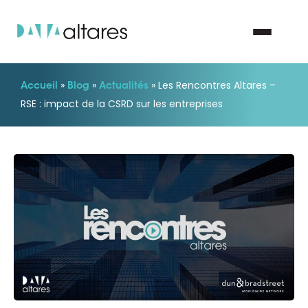
»
»
»
Les Rencontres Altares –
Accueil
Blog
Actualités
Nous contacter
RSE : impact de la CSRD sur les entreprises
Vos enjeux
Nos solutions
Nos data
Notre groupe
Nos partenaires