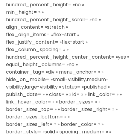
hundred_percent_height= »no »
min_height= » »
hundred_percent_height_scroll= »no »
align_content= »stretch »
flex_align_items= »flex-start »
flex_justify_content= »flex-start »
flex_column_spacing= » »
hundred_percent_height_center_content= »yes »
equal_height_columns= »no »
container_tag= »div » menu_anchor= » »
hide_on_mobile= »small-visibility,medium-
visibility,large-visibility » status= »published »
publish_date= » » class= » » id= » » link_color= » »
link_hover_color= » » border_sizes= » »
border_sizes_top= » » border_sizes_right= » »
border_sizes_bottom= » »
border_sizes_left= » » border_color= » »
border_style= »solid » spacing_medium= » »