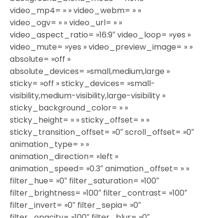
video_mp4= » » video_webm= » »
video_ogv= » » video_url= » »
video_aspect_ratio= »16:9″ video_loop= »yes »
video_mute= »yes » video_preview_image= » »
absolute= »off »
absolute_devices= »small,medium,large »
sticky= »off » sticky_devices= »small-
visibility,medium-visibility,large-visibility »
sticky_background_color= » »
sticky_height= » » sticky_offset= » »
sticky_transition_offset= »0″ scroll_offset= »0″
animation_type= » »
animation_direction= »left »
animation_speed= »0.3″ animation_offset= » »
filter_hue= »0″ filter_saturation= »100″
filter_brightness= »100″ filter_contrast= »100″
filter_invert= »0″ filter_sepia= »0″
filter_opacity= »100″ filter_blur= »0″