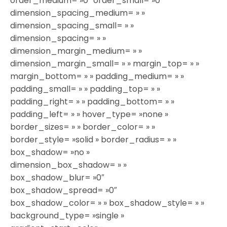
order_medium= »0″ order_small= »0″
dimension_spacing_medium= » »
dimension_spacing_small= » »
dimension_spacing= » »
dimension_margin_medium= » »
dimension_margin_small= » » margin_top= » »
margin_bottom= » » padding_medium= » »
padding_small= » » padding_top= » »
padding_right= » » padding_bottom= » »
padding_left= » » hover_type= »none »
border_sizes= » » border_color= » »
border_style= »solid » border_radius= » »
box_shadow= »no »
dimension_box_shadow= » »
box_shadow_blur= »0″
box_shadow_spread= »0″
box_shadow_color= » » box_shadow_style= » »
background_type= »single »