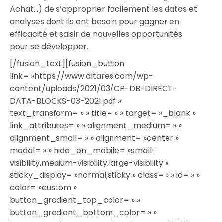
Achat…) de s’approprier facilement les datas et
analyses dont ils ont besoin pour gagner en
efficacité et saisir de nouvelles opportunités
pour se développer.
[/fusion_text][fusion_button
link= »https://www.altares.com/wp-
content/uploads/2021/03/CP-DB-DIRECT-
DATA-BLOCKS-03-2021.pdf »
text_transform= » » title= » » target= »_blank »
link_attributes= » » alignment_medium= » »
alignment_small= » » alignment= »center »
modal= » » hide_on_mobile= »small-
visibility,medium-visibility,large-visibility »
sticky_display= »normal,sticky » class= » » id= » »
color= »custom »
button_gradient_top_color= » »
button_gradient_bottom_color= » »