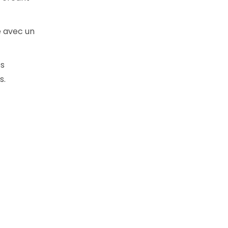
e avec un
es
s.