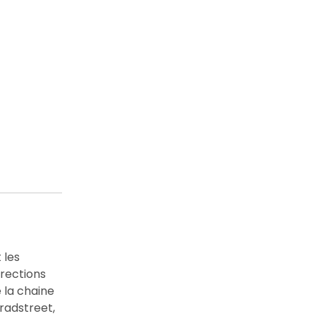
 les
irections
 la chaine
radstreet,