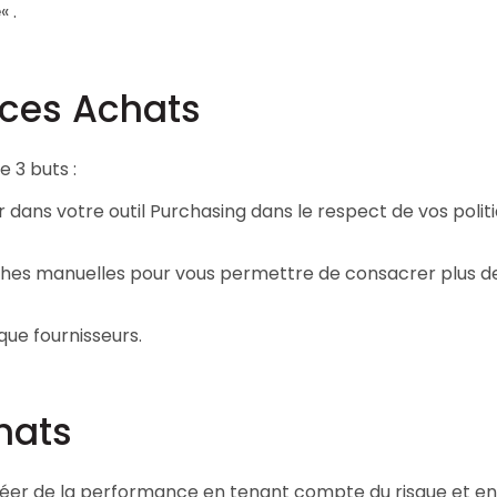
e
« .
Consultez les informations relatives à
notre évaluation EcoVadis.
à
Consulter le rapport
vices Achats
 3 buts :
r dans votre outil Purchasing dans le respect de vos polit
tâches manuelles pour vous permettre de consacrer plus 
que fournisseurs.
hats
éer de la performance en tenant compte du risque et en