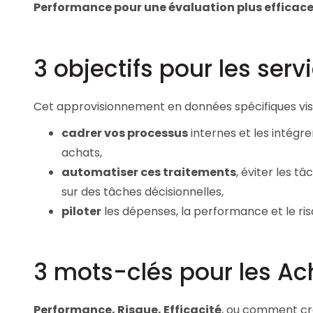
Performance pour une évaluation plus efficac
Les principes qui guident nos équipes et
Prendre de meilleures
nos engagements.
décisions ​et adopter les
bonnes stratégies​ grâce 
Découvrir nos valeurs
l’attitude de paiement
3 objectifs pour les ser
Cet approvisionnement en données spécifiques vise
cadrer vos processus
internes et les intégre
achats,
automatiser ces traitements
, éviter les 
sur des tâches décisionnelles,
piloter
les dépenses, la performance et le ris
3 mots-clés pour les Ac
Performance, Risque, Efficacité
, ou comment cr