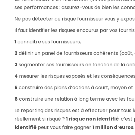
ses performances : assurez-vous de bien les connaî
Ne pas détecter ce risque fournisseur vous y expose,
Il faut identifier les risques encourus par vos four
1
connaître ses fournisseurs,
2
définir un panel de fournisseurs cohérents (coût, q
3
segmenter ses fournisseurs en fonction de la criti
4
mesurer les risques exposés et les conséquences 
5
construire des plans d’actions à court, moyen et
6
construire une relation à long terme avec les fou
Le reporting des risques est à effectuer pour tous 
réellement si risqué ?
1 risque non identifié
, c’es
identifié
peut vous faire gagner
1 million d’euros
.