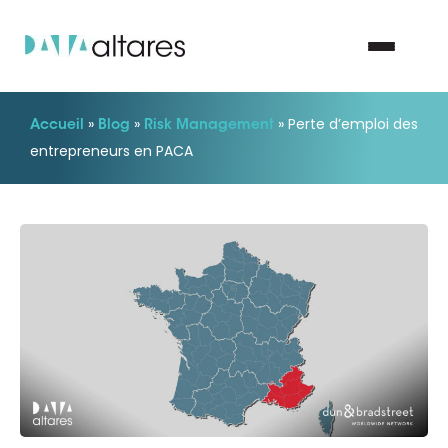
»
»
»
Perte d’emploi des
Accueil
Blog
Risk Management
Nous contacter
entrepreneurs en PACA
Vos enjeux
Nos solutions
Nos data
Notre groupe
Nos partenaires