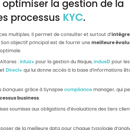
 optimiser la gestion de la
Consultez les informations relatives à
notre évaluation EcoVadis.
les processus
.
KYC
à
Consulter le rapport
es multiples. Il permet de consulter et surtout d’
intégre
. Son objectif principal est de fournir une
meilleure éval
 optimale.
Altares :
pour la gestion du Risque,
pour les
intuiz+
indueD
 et
qui lui donne accès à la base d’informations Bt
Direct+
es
banques
grâce à Synapse
manager, qui p
compliance
ocessus business
.
s soumises aux obligations d’évaluations des tiers clien
isposer de la meilleure data pour chaque typologie d’analy