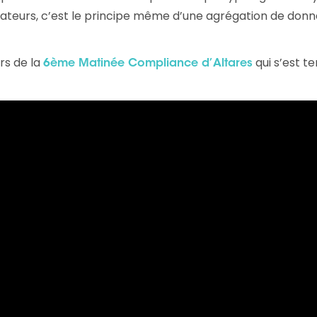
sateurs, c’est le principe même d’une agrégation de don
rs de la
qui s’est t
6ème Matinée Compliance d’Altares