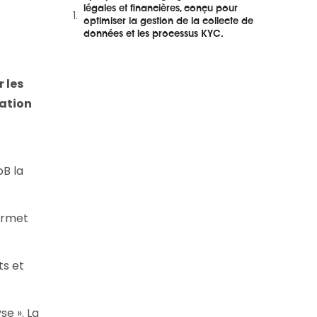
et en replay
légales et financières, conçu pour
optimiser la gestion de la collecte de
données et les processus KYC.
r les
uation
oB la
ermet
ts et
se ». La