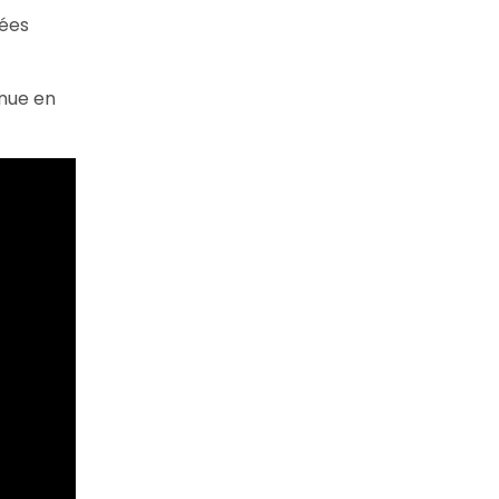
nées
enue en