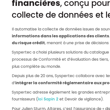
financières
, conçu pour
Les principes qui guident nos équipes et
Prendre de meilleures
nos engagements.
décisions ​et adopter les
collecte de données et 
bonnes stratégies​ grâce 
Découvrir nos valeurs
l’attitude de paiement
Il automatise la collecte de données issues de sourc
informations dans les applications des clients
du risque crédit
, menant à une prise de décisions
Syspertec a choisi plusieurs solutions du catalogue 
processus de Conformité et d’évaluation des tiers,
plus complète au monde.
Depuis plus de 20 ans, Syspertec collabore avec l
d’
intégrer la conformité réglementaire aux pr
Syspertec adresse également les grandes entreprise
fournisseurs (
et Devoir de vigilance).
loi Sapin 2
Pour Julien Sturm, Altares, c’est l’assurance de « d