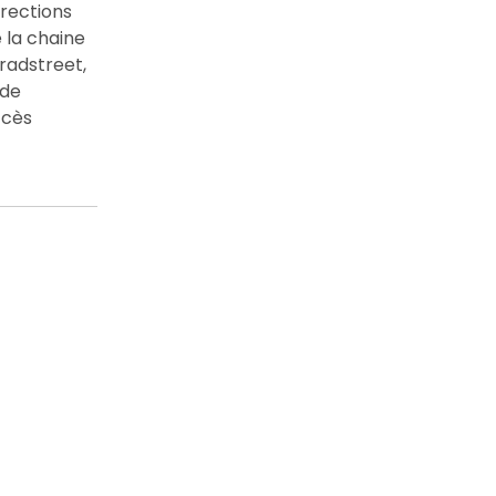
irections
 la chaine
radstreet,
 de
ccès