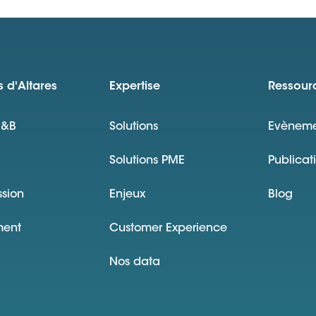
 d'Altares
Expertise
Ressour
D&B
Solutions
Evèneme
Solutions PME
Publicat
ssion
Enjeux
Blog
ment
Customer Experience
Nos data