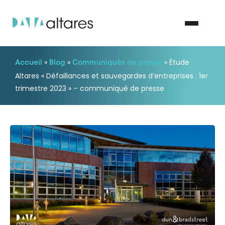
»
»
»
Étude
Accueil
Blog
Communiqués de presse
Nous contacter
Altares « Défaillances et sauvegardes d’entreprises : 1er
trimestre 2023 » – communiqué de presse
Vos enjeux
Nos solutions
Nos data
Notre groupe
Nos partenaires