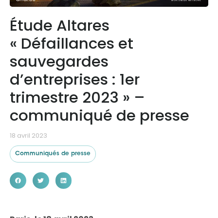
Étude Altares
Ressources
« Défaillances et
sauvegardes
d’entreprises : 1er
trimestre 2023 » –
communiqué de presse
18 avril 2023
Communiqués de presse