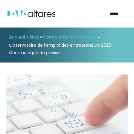
»
»
»
Accueil
Blog
Communiqués de presse
Nous contacter
Observatoire de l’emploi des entrepreneurs 2025 –
Communiqué de presse
Vos enjeux
Nos solutions
Nos data
Notre groupe
Nos partenaires