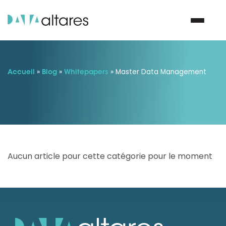
»
»
Nous contacter
»
Master Data Management
Accueil
Blog
Whitepapers
Vos enjeux
Nos solutions
Aucun article pour cette catégorie pour le moment
Nos data
Notre groupe
Nos partenaires