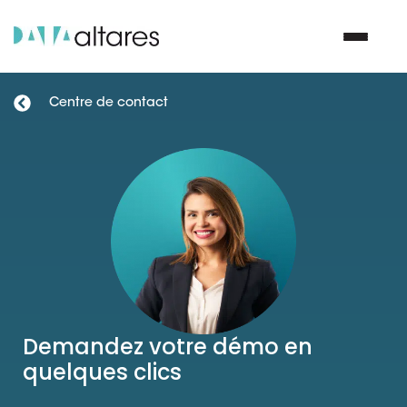
Centre de contact
Nous contacter
Vos enjeux
Nos solutions
Nos data
Demandez votre démo en
Notre groupe
quelques clics
Nos partenaires