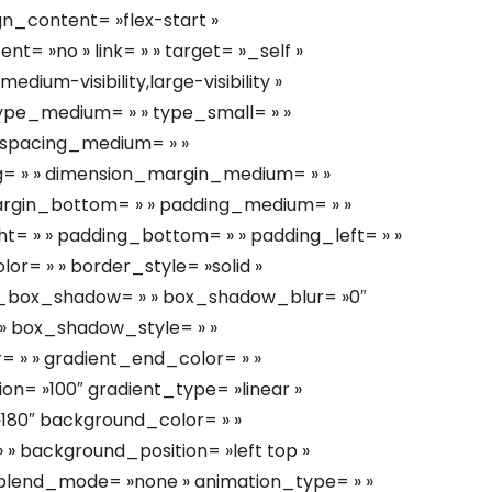
gn_content= »flex-start »
= »no » link= » » target= »_self »
dium-visibility,large-visibility »
» type_medium= » » type_small= » »
_spacing_medium= » »
g= » » dimension_margin_medium= » »
argin_bottom= » » padding_medium= » »
t= » » padding_bottom= » » padding_left= » »
or= » » border_style= »solid »
n_box_shadow= » » box_shadow_blur= »0″
 box_shadow_style= » »
= » » gradient_end_color= » »
on= »100″ gradient_type= »linear »
»180″ background_color= » »
 background_position= »left top »
lend_mode= »none » animation_type= » »