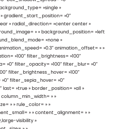
ackground_type= »single »
» gradient_start_position= »0″
ar » radial_direction= »center center »
round_image= » » background_position= »left
ound_blend_mode= »none »
 animation_speed= »0.3″ animation_offset= » »
ation= »100″ filter_brightness= »100″
a= »0″ filter_opacity= »100″ filter_blur= »0″
00″ filter_brightness_hover= »100″
 »0″ filter_sepia_hover= »0″
 last= »true » border_position= »all »
» » column_min_width= » »
ze= » » rule_color= » »
nt_small= » » content_alignment= » »
arge-visibility »
ont_size= » »