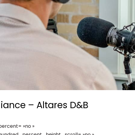
Consultez les informations relatives à
notre évaluation EcoVadis.
Consulter le rapport
à
iance – Altares D&B
percent= »no »
hundred_percent_height_scroll= »no »