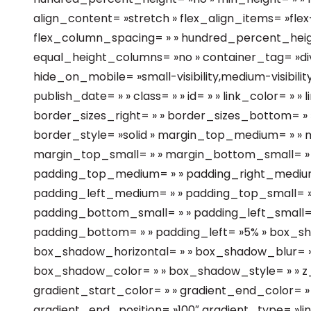
align_content= »stretch » flex_align_items= »flex-
flex_column_spacing= » » hundred_percent_hei
equal_height_columns= »no » container_tag= »di
hide_on_mobile= »small-visibility,medium-visibility,
publish_date= » » class= » » id= » » link_color= » 
border_sizes_right= » » border_sizes_bottom= » »
border_style= »solid » margin_top_medium= » 
margin_top_small= » » margin_bottom_small= » 
padding_top_medium= » » padding_right_mediu
padding_left_medium= » » padding_top_small= » 
padding_bottom_small= » » padding_left_small= »
padding_bottom= » » padding_left= »5% » box_sh
box_shadow_horizontal= » » box_shadow_blur= 
box_shadow_color= » » box_shadow_style= » » z_i
gradient_start_color= » » gradient_end_color= » 
gradient_end_position= »100″ gradient_type= »line