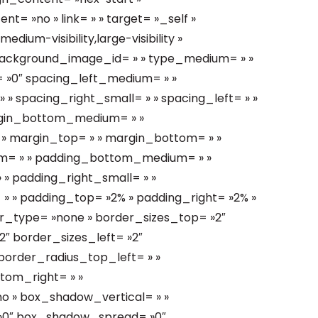
= »no » link= » » target= »_self »
dium-visibility,large-visibility »
 » background_image_id= » » type_medium= » »
 »0″ spacing_left_medium= » »
» spacing_right_small= » » spacing_left= » »
rgin_bottom_medium= » »
» margin_top= » » margin_bottom= » »
m= » » padding_bottom_medium= » »
» padding_right_small= » »
» » padding_top= »2% » padding_right= »2% »
r_type= »none » border_sizes_top= »2″
″ border_sizes_left= »2″
border_radius_top_left= » »
tom_right= » »
o » box_shadow_vertical= » »
»0″ box_shadow_spread= »0″