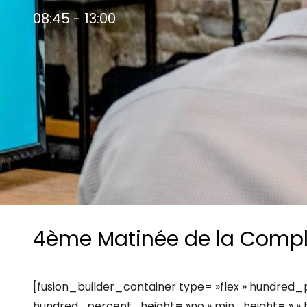
Les principes qui guident nos équipes et
Prendre de meilleures
08:45 - 13:00
nos engagements.
décisions ​et adopter les
Découvrir nos valeurs
bonnes stratégies​ grâce 
l’attitude de paiement
4ème Matinée de la Compl
[fusion_builder_container type= »flex » hundred_
hundred_percent_height= »no » min_height= » » 