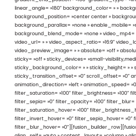
linear_angle= »180″ background_color= » » back
background_position= »center center » backgrou
background_parallax= »none » enable_mobile= »n
background_blend_mode= »none » video_mp4= » 
video_url= » » video_aspect_ratio= »16:9″ video_
video_preview_image= » » absolute= »off » absol
sticky= »off » sticky_devices= »small-visibility,mediu
sticky_background_color= » » sticky_height= » » s
sticky_transition_offset= »0″ scroll_offset= »0″ 
animation_direction= »left » animation_speed= »0.
filter_saturation= »100″ filter_brightness= »100″ fi
filter_sepia= »0″ filter_opacity= »100″ filter_blur
filter_saturation_hover= »100″ filter_brightness_
filter_invert_hover= »0″ filter_sepia_hover= »0″ 
filter_blur_hover= »0″][fusion_builder_row][fusi
align_self= »auto » content_layout= »column » ali