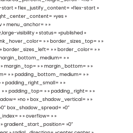
start » flex_justify_content= »flex-start »
ght_center_content= »yes »
v » menu_anchor= » »
large-visibility » status= »published »
» link_hover_color= » » border_sizes_top= » »
 border_sizes_left= » » border_color= » »
» margin_bottom_medium= » »
» margin_top= » » margin_bottom= » »
m= » » padding_bottom_medium= » »
» padding_right_small= » »
 » padding_top= » » padding_right= » »
adow= »no » box_shadow_vertical= » »
»0″ box_shadow_spread= »0″
ndex= » » overflow= » »
» gradient_start_position= »0″
ar » radial_direction= »center center »