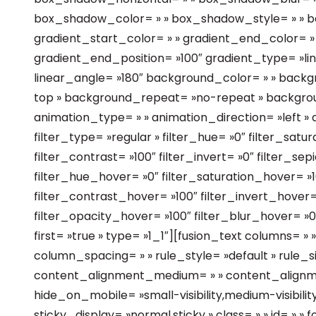
box_shadow_color= » » box_shadow_style= » » b
gradient_start_color= » » gradient_end_color= » 
gradient_end_position= »100″ gradient_type= »line
linear_angle= »180″ background_color= » » backg
top » background_repeat= »no-repeat » backgr
animation_type= » » animation_direction= »left »
filter_type= »regular » filter_hue= »0″ filter_satur
filter_contrast= »100″ filter_invert= »0″ filter_sepi
filter_hue_hover= »0″ filter_saturation_hover= »1
filter_contrast_hover= »100″ filter_invert_hover=
filter_opacity_hover= »100″ filter_blur_hover= »0″
first= »true » type= »1_1″][fusion_text columns= 
column_spacing= » » rule_style= »default » rule_si
content_alignment_medium= » » content_alignme
hide_on_mobile= »small-visibility,medium-visibility,l
sticky_display= »normal,sticky » class= » » id= » » f