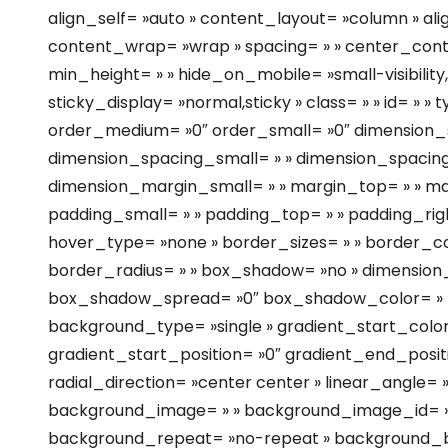
align_self= »auto » content_layout= »column » ali
content_wrap= »wrap » spacing= » » center_content
min_height= » » hide_on_mobile= »small-visibility,me
sticky_display= »normal,sticky » class= » » id= » 
order_medium= »0″ order_small= »0″ dimension
dimension_spacing_small= » » dimension_spacin
dimension_margin_small= » » margin_top= » » m
padding_small= » » padding_top= » » padding_righ
hover_type= »none » border_sizes= » » border_col
border_radius= » » box_shadow= »no » dimensio
box_shadow_spread= »0″ box_shadow_color= » »
background_type= »single » gradient_start_color
gradient_start_position= »0″ gradient_end_positi
radial_direction= »center center » linear_angle= 
background_image= » » background_image_id= » »
background_repeat= »no-repeat » background_b