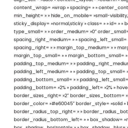
content_wrap= »wrap » spacing= » » center_content
min_height= » » hide_on_mobile= »small-visibility,me
sticky_display= »normal,sticky » class= » » id= »
type_small= » » order_medium= »0″ order_small=
spacing_right_medium= » » spacing_left_small= » 
spacing_right= » » margin_top_medium= » » ma
margin_top_small= » » margin_bottom_small= » 
padding_top_medium= » » padding_right_mediu
padding_left_medium= » » padding_top_small= » 
padding_bottom_small= » » padding_left_small= 
padding_bottom= »2% » padding_left= »2% » hove
border_sizes_right= »2″ border_sizes_bottom= »2
border_color= »#e60045″ border_style= »solid » 
border_radius_top_right= » » border_radius_bot
border_radius_bottom_left= » » box_shadow= »n
box_shadow_horizontal= » » box_shadow_blur= 