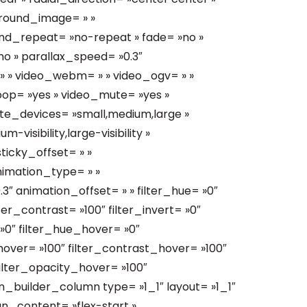
ground_image= » »
nd_repeat= »no-repeat » fade= »no »
o » parallax_speed= »0.3″
» video_webm= » » video_ogv= » »
loop= »yes » video_mute= »yes »
ute_devices= »small,medium,large »
m-visibility,large-visibility »
ticky_offset= » »
animation_type= » »
3″ animation_offset= » » filter_hue= »0″
lter_contrast= »100″ filter_invert= »0″
= »0″ filter_hue_hover= »0″
hover= »100″ filter_contrast_hover= »100″
filter_opacity_hover= »100″
on_builder_column type= »1_1″ layout= »1_1″
gn_content= »flex-start »