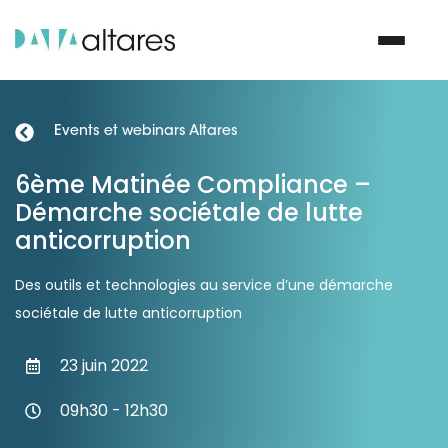
Events et webinars Altares
Nous contacter
6ème Matinée Compliance –
Démarche sociétale de lutte
Vos enjeux
anticorruption
Nos solutions
Des outils et technologies au service d’une démarche
sociétale de lutte anticorruption
Nos data
23 juin 2022
Notre groupe
09h30 - 12h30
Nos partenaires