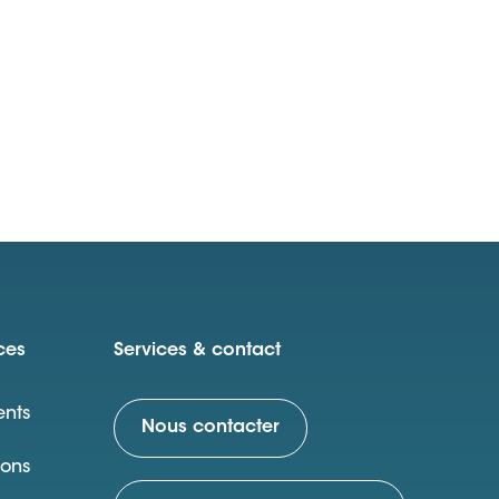
ces
Services & contact
nts
Nous contacter
ions