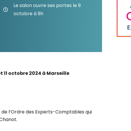
Consultez les informations relatives à
Le salon ouvre ses portes le 9
notre évaluation EcoVadis.
octobre à 9h
Consulter le rapport
à
 11 octobre 2024 à Marseille
 de l’Ordre des Experts-Comptables qui
 Chanot.