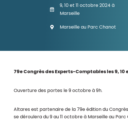
Les principes qui guident nos équipes et
9, 10 et 11 octobre 2024 à
Prendre de meilleures
nos engagements.
décisions ​et adopter les
Marseille
Découvrir nos valeurs
bonnes stratégies​ grâce 
l’attitude de paiement
Marseille au Parc Chanot
79
e
Congrès des Experts-Comptables les 9, 10 et
Ouverture des portes le 9 octobre à 9h.
Altares est partenaire de la 79
e
édition du Congrès
se déroulera du 9 au 11 octobre à Marseille au Parc