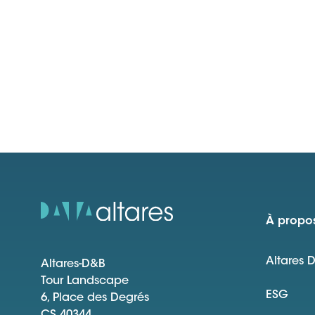
À propos
Altares 
Altares-D&B
Tour Landscape
ESG
6, Place des Degrés
CS 40344