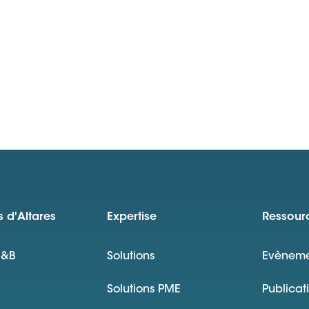
 d'Altares
Expertise
Ressour
D&B
Solutions
Evèneme
Solutions PME
Publicat