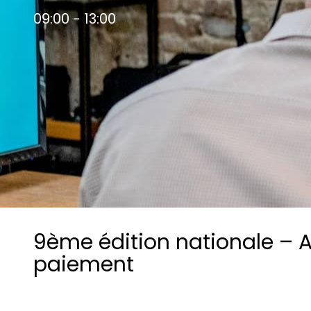
Les principes qui guident nos équipes et
Prendre de meilleures
09:00 - 13:00
nos engagements.
décisions ​et adopter les
Découvrir nos valeurs
bonnes stratégies​ grâce 
l’attitude de paiement
9ème édition nationale – A
paiement