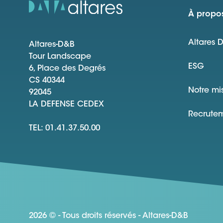
À propos
Altares 
Altares-D&B
Tour Landscape
ESG
6, Place des Degrés
CS 40344
Notre mi
92045
LA DEFENSE CEDEX
Recrute
TEL: 01.41.37.50.00
2026 © - Tous droits réservés - Altares-D&B