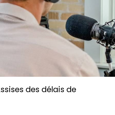
Consultez les informations relatives à
notre évaluation EcoVadis.
Consulter le rapport
à
ssises des délais de