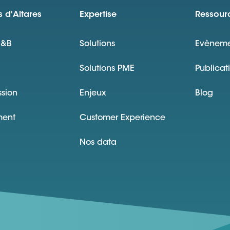
 d'Altares
Expertise
Ressour
D&B
Solutions
Evèneme
Solutions PME
Publicat
ssion
Enjeux
Blog
ment
Customer Experience
Nos data