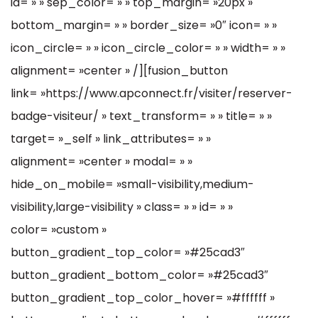
id= » » sep_color= » » top_margin= »20px »
bottom_margin= » » border_size= »0″ icon= » »
icon_circle= » » icon_circle_color= » » width= » »
alignment= »center » /][fusion_button
link= »https://www.apconnect.fr/visiter/reserver-
badge-visiteur/ » text_transform= » » title= » »
target= »_self » link_attributes= » »
alignment= »center » modal= » »
hide_on_mobile= »small-visibility,medium-
visibility,large-visibility » class= » » id= » »
color= »custom »
button_gradient_top_color= »#25cad3″
button_gradient_bottom_color= »#25cad3″
button_gradient_top_color_hover= »#ffffff »