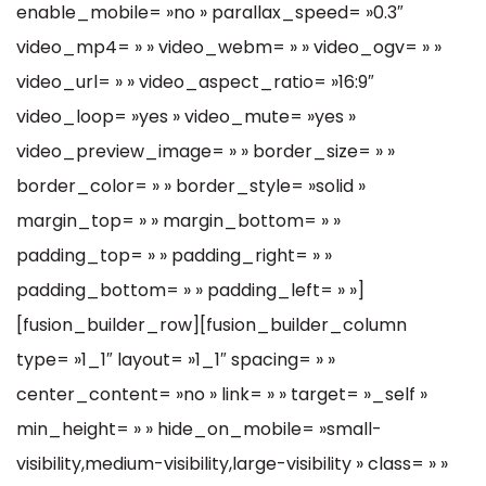
enable_mobile= »no » parallax_speed= »0.3″
video_mp4= » » video_webm= » » video_ogv= » »
video_url= » » video_aspect_ratio= »16:9″
video_loop= »yes » video_mute= »yes »
video_preview_image= » » border_size= » »
border_color= » » border_style= »solid »
margin_top= » » margin_bottom= » »
padding_top= » » padding_right= » »
padding_bottom= » » padding_left= » »]
[fusion_builder_row][fusion_builder_column
type= »1_1″ layout= »1_1″ spacing= » »
center_content= »no » link= » » target= »_self »
min_height= » » hide_on_mobile= »small-
visibility,medium-visibility,large-visibility » class= » »