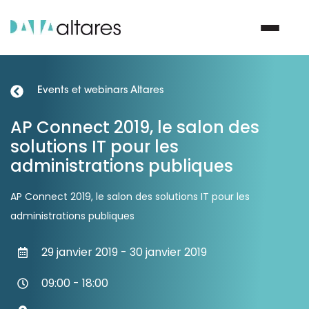
Events et webinars Altares
Nous contacter
AP Connect 2019, le salon des
solutions IT pour les
Vos enjeux
administrations publiques
Nos solutions
AP Connect 2019, le salon des solutions IT pour les
administrations publiques
Nos data
29 janvier 2019 - 30 janvier 2019
Notre groupe
09:00 - 18:00
Nos partenaires