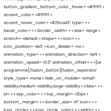
button_gradient_bottom_color_hover= »#ffffff »
accent_color= »#ffffff »
accent_hover_color= »#25cad3″ type= » »
bevel_color= » » border_width= » » size= »large »
stretch= »default » shape= » » icon= » »
icon_position= »left » icon_divider= »no »
animation_type= » » animation_direction= »left »
animation_speed= »0.3″ animation_offset= » »]Le
programme[/fusion_button][fusion_separator
style_type= »none » hide_on_mobile= »small-
visibility,medium-visibility,large-visibility » class= » »
id= » » sep_color= » » top_margin= »30px »
bottom_margin= » » border_size= »0″ icon= » »
icon_circle= » » icon_circle_color= » » width= » »