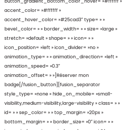
button_gradient_bottom_color_hover= »#ffffff »
accent_color= »#ffffff »
accent_hover_color= »#25cad3″ type= » »
bevel_color= » » border_width= » » size= »large »
stretch= »default » shape= » » icon= » »
icon_position= »left » icon_divider= »no »
animation_type= » » animation_direction= »left »
animation_speed= »0.3″
animation_offset= » »]Réserver mon
badge[/fusion_button][fusion_separator
style_type= »none » hide_on_mobile= »small-
visibility,medium-visibility,large-visibility » class= » »
id= » » sep_color= » » top_margin= »20px »
bottom_margin= » » border_size= »0″ icon= » »