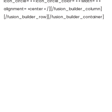
icon_circle= » » icon_circle_color= » » width= » »
alignment= »center » /][/fusion_builder_column]
[/fusion_builder_row][/fusion_builder_container]