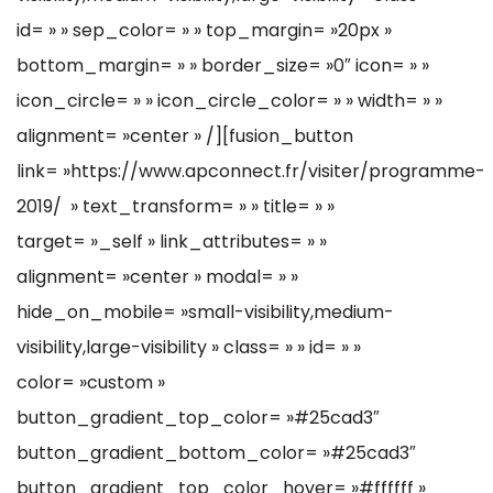
id= » » sep_color= » » top_margin= »20px »
bottom_margin= » » border_size= »0″ icon= » »
icon_circle= » » icon_circle_color= » » width= » »
alignment= »center » /][fusion_button
link= »https://www.apconnect.fr/visiter/programme-
2019/ » text_transform= » » title= » »
target= »_self » link_attributes= » »
alignment= »center » modal= » »
hide_on_mobile= »small-visibility,medium-
visibility,large-visibility » class= » » id= » »
color= »custom »
button_gradient_top_color= »#25cad3″
button_gradient_bottom_color= »#25cad3″
button_gradient_top_color_hover= »#ffffff »