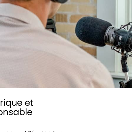
Consultez les informations relatives à
notre évaluation EcoVadis.
Consulter le rapport
à
ique et
onsable