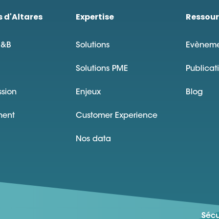
s d'Altares
Expertise
Ressour
D&B
Solutions
Evèneme
Solutions PME
Publicat
ssion
Enjeux
Blog
ment
Customer Experience
Nos data
Sécu