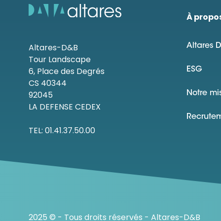
À propo
Altares-D&B
Altares 
Tour Landscape
6, Place des Degrés
ESG
CS 40344
92045
Notre mi
LA DEFENSE CEDEX
Recrute
TEL: 01.41.37.50.00
2025 © - Tous droits réservés - Altares-D&B