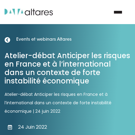
Events et webinars Altares
Nous contacter
Atelier-débat Anticiper les risques
en France et à l’international
Vos enjeux
dans un contexte de forte
instabilité économique
Nos solutions
Atelier-débat Anticiper les risques en France et à
Nos data
l’international dans un contexte de forte instabilité
économique | 24 juin 2022
Notre groupe
24 Juin 2022
Nos partenaires