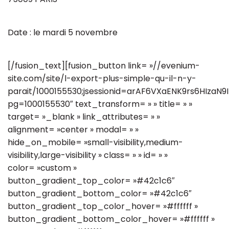
Date : le mardi 5 novembre
[/fusion_text][fusion_button link= »//evenium-
site.com/site/l-export-plus-simple-qu-il-n-y-
parait/1000155530;jsessionid=arAF6VXaENK9rs6HIzaN9If
pg=1000155530″ text_transform= » » title= » »
target= »_blank » link_attributes= » »
alignment= »center » modal= » »
hide_on_mobile= »small-visibility,medium-
visibility,large-visibility » class= » » id= » »
color= »custom »
button_gradient_top_color= »#42c1c6″
button_gradient_bottom_color= »#42c1c6″
button_gradient_top_color_hover= »#ffffff »
button_gradient_bottom_color_hover= »#ffffff »