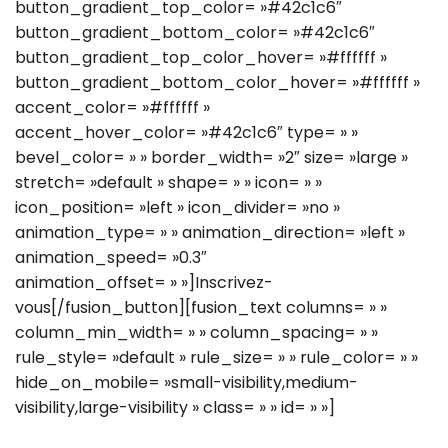
button_gradient_top_color= »#42c1c6″
button_gradient_bottom_color= »#42c1c6″
button_gradient_top_color_hover= »#ffffff »
button_gradient_bottom_color_hover= »#ffffff »
accent_color= »#ffffff »
accent_hover_color= »#42c1c6″ type= » »
bevel_color= » » border_width= »2″ size= »large »
stretch= »default » shape= » » icon= » »
icon_position= »left » icon_divider= »no »
animation_type= » » animation_direction= »left »
animation_speed= »0.3″
animation_offset= » »]Inscrivez-
vous[/fusion_button][fusion_text columns= » »
column_min_width= » » column_spacing= » »
rule_style= »default » rule_size= » » rule_color= » »
hide_on_mobile= »small-visibility,medium-
visibility,large-visibility » class= » » id= » »]