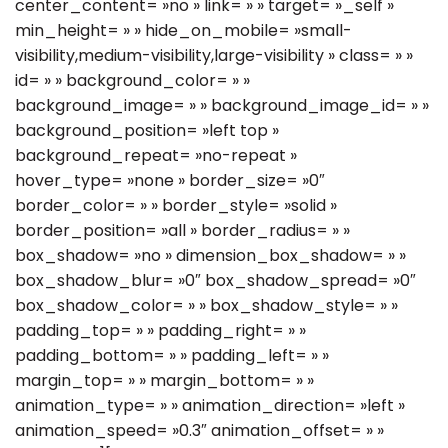
center_content= »no » link= » » target= »_self »
min_height= » » hide_on_mobile= »small-
visibility,medium-visibility,large-visibility » class= » »
id= » » background_color= » »
background_image= » » background_image_id= » »
background_position= »left top »
background_repeat= »no-repeat »
hover_type= »none » border_size= »0″
border_color= » » border_style= »solid »
border_position= »all » border_radius= » »
box_shadow= »no » dimension_box_shadow= » »
box_shadow_blur= »0″ box_shadow_spread= »0″
box_shadow_color= » » box_shadow_style= » »
padding_top= » » padding_right= » »
padding_bottom= » » padding_left= » »
margin_top= » » margin_bottom= » »
animation_type= » » animation_direction= »left »
animation_speed= »0.3″ animation_offset= » »