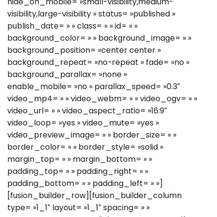
hide_on_mobile= »small-visibility,medium-
visibility,large-visibility » status= »published »
publish_date= » » class= » » id= » »
background_color= » » background_image= » »
background_position= »center center »
background_repeat= »no-repeat » fade= »no »
background_parallax= »none »
enable_mobile= »no » parallax_speed= »0.3″
video_mp4= » » video_webm= » » video_ogv= » »
video_url= » » video_aspect_ratio= »16:9″
video_loop= »yes » video_mute= »yes »
video_preview_image= » » border_size= » »
border_color= » » border_style= »solid »
margin_top= » » margin_bottom= » »
padding_top= » » padding_right= » »
padding_bottom= » » padding_left= » »]
[fusion_builder_row][fusion_builder_column
type= »1_1″ layout= »1_1″ spacing= » »