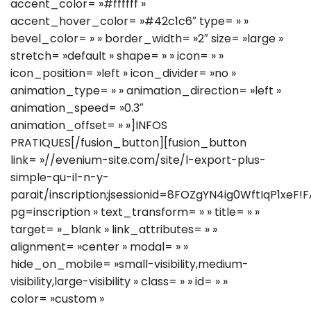
accent_color= »#ffffff »
accent_hover_color= »#42c1c6″ type= » »
bevel_color= » » border_width= »2″ size= »large »
stretch= »default » shape= » » icon= » »
icon_position= »left » icon_divider= »no »
animation_type= » » animation_direction= »left »
animation_speed= »0.3″
animation_offset= » »]INFOS
PRATIQUES[/fusion_button][fusion_button
link= »//evenium-site.com/site/l-export-plus-
simple-qu-il-n-y-
parait/inscription;jsessionid=8FOZgYN4ig0WftIqP1xeF!FA
pg=inscription » text_transform= » » title= » »
target= »_blank » link_attributes= » »
alignment= »center » modal= » »
hide_on_mobile= »small-visibility,medium-
visibility,large-visibility » class= » » id= » »
color= »custom »