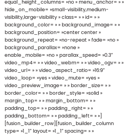
equal_height_columns= »no » menu_anchor= » »
hide_on_mobile= »small-visibility,medium-
visibility,large-visibility » class= » » id= » »
background_color= » » background_image= » »
background_position= »center center »
background_repeat= »no-repeat » fade= »no »
background_parallax= »none »
enable_mobile= »no » parallax_speed= »0.3″
video_mp4= » » video_webm= » » video_ogv= » »
video_url= » » video_aspect_ratio= »16:9″
video_loop= »yes » video_mute= »yes »
video_preview_image= » » border_size= » »
border_color= » » border_style= »solid »
margin_top= » » margin_bottom= » »
padding_top= » » padding_right= » »
padding_bottom= » » padding_left= » »]
[fusion_builder_row][fusion_builder_column
type= »1_1″ layout= »1_1″ spacing= » »