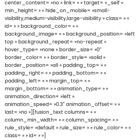
center_content= »no » link= » » target= »_self »
min_height= » » hide_on_mobile= »small-
visibility,medium-visibility,large-visibility » class= » »
id= » » background_color= » »
background_image= » » background_position= »left
top » background_repeat= »no-repeat »
hover_type= »none » border_size= »0″
border_color= » » border_style= »solid »
border_position= »all » padding_top= » »
padding_right= » » padding_bottom= » »
padding_left= » » margin_top= » »
margin_bottom= » » animation_type= » »
animation_direction= »left »
animation_speed= »0.3″ animation_offset= » »
last= »no »][fusion_text columns= » »
column_min_width= » » column_spacing= » »
rule_style= »default » rule_size= » » rule_color= » »
class= » » id= » »]