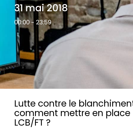
Les principes qui guident nos équipes et
31 mai 2018
Prendre de meilleures
nos engagements.
décisions ​et adopter les
Découvrir nos valeurs
bonnes stratégies​ grâce 
00:00 - 23:59
l’attitude de paiement
Lutte contre le blanchimen
comment mettre en place 
LCB/FT ?