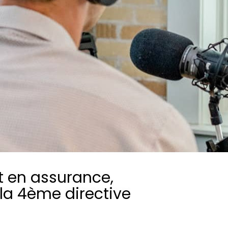
Consultez les informations relatives à
notre évaluation EcoVadis.
Consulter le rapport
à
t en assurance,
la 4ème directive