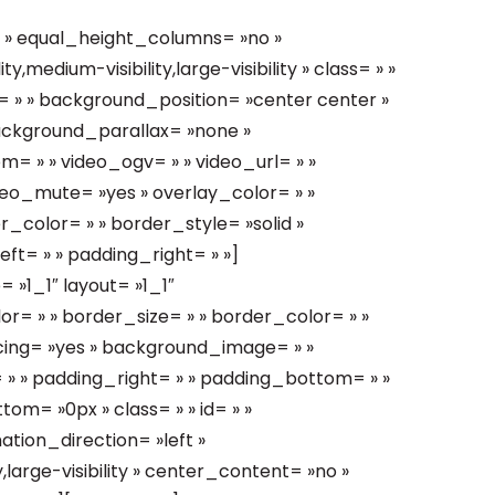
 » equal_height_columns= »no »
medium-visibility,large-visibility » class= » »
 » » background_position= »center center »
ackground_parallax= »none »
= » » video_ogv= » » video_url= » »
deo_mute= »yes » overlay_color= » »
_color= » » border_style= »solid »
t= » » padding_right= » »]
 »1_1″ layout= »1_1″
r= » » border_size= » » border_color= » »
acing= »yes » background_image= » »
 » padding_right= » » padding_bottom= » »
m= »0px » class= » » id= » »
tion_direction= »left »
,large-visibility » center_content= »no »