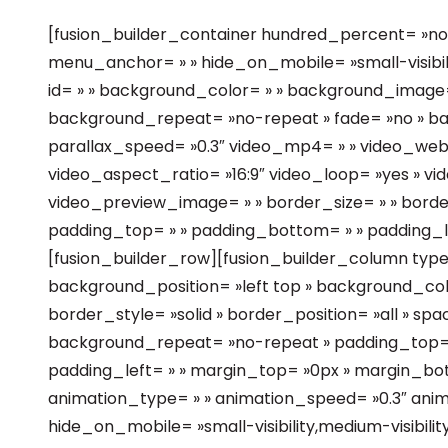
[fusion_builder_container hundred_percent= »no
menu_anchor= » » hide_on_mobile= »small-visibility,
id= » » background_color= » » background_image=
background_repeat= »no-repeat » fade= »no » b
parallax_speed= »0.3″ video_mp4= » » video_webm
video_aspect_ratio= »16:9″ video_loop= »yes » vi
video_preview_image= » » border_size= » » border
padding_top= » » padding_bottom= » » padding_lef
[fusion_builder_row][fusion_builder_column type=
background_position= »left top » background_colo
border_style= »solid » border_position= »all » sp
background_repeat= »no-repeat » padding_top= »
padding_left= » » margin_top= »0px » margin_botto
animation_type= » » animation_speed= »0.3″ anima
hide_on_mobile= »small-visibility,medium-visibility