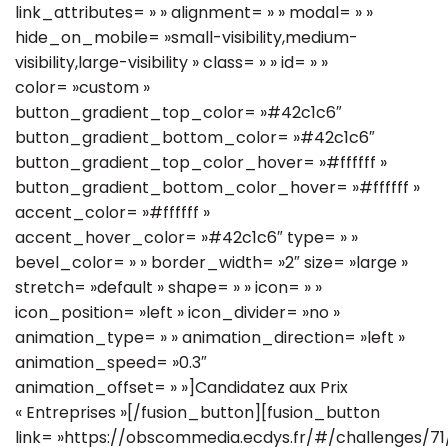
link_attributes= » » alignment= » » modal= » »
hide_on_mobile= »small-visibility,medium-
visibility,large-visibility » class= » » id= » »
color= »custom »
button_gradient_top_color= »#42c1c6″
button_gradient_bottom_color= »#42c1c6″
button_gradient_top_color_hover= »#ffffff »
button_gradient_bottom_color_hover= »#ffffff »
accent_color= »#ffffff »
accent_hover_color= »#42c1c6″ type= » »
bevel_color= » » border_width= »2″ size= »large »
stretch= »default » shape= » » icon= » »
icon_position= »left » icon_divider= »no »
animation_type= » » animation_direction= »left »
animation_speed= »0.3″
animation_offset= » »]Candidatez aux Prix
« Entreprises »[/fusion_button][fusion_button
link= »https://obscommedia.ecdys.fr/#/challenges/7