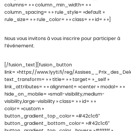
columns= » » column_min_width= » »
column_spacing= » » rule_style= »default »
rule_size= » » rule_color= » » class= » » id= » »]
Nous vous invitons à vous inscrire pour participer à
l’événement.
[/fusion_text][fusion_button
link= »https://www.lyyti.fi/reg/Assises__Prix_des_
text_transform= » » title= » » target= »_self »
link_attributes= » » alignment= »center » modal= » »
hide_on_mobile= »small-visibility,medium-
visibility,large-visibility » class= » » id= » »
color= »custom »
button_gradient_top_color= »#42c1c6″
button_gradient_bottom_color= »#42c1c6″
button_gradient_top_color_hover= »#ffffff »