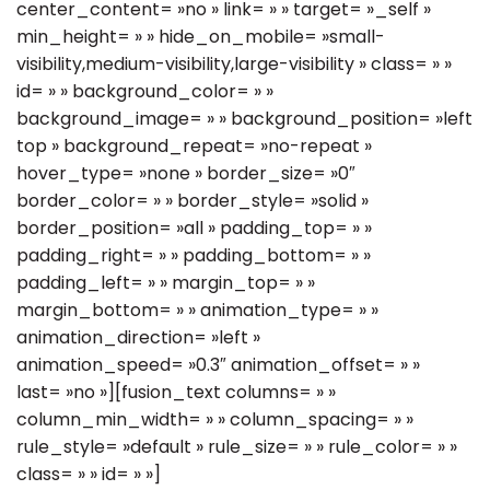
center_content= »no » link= » » target= »_self »
min_height= » » hide_on_mobile= »small-
visibility,medium-visibility,large-visibility » class= » »
id= » » background_color= » »
background_image= » » background_position= »left
top » background_repeat= »no-repeat »
hover_type= »none » border_size= »0″
border_color= » » border_style= »solid »
border_position= »all » padding_top= » »
padding_right= » » padding_bottom= » »
padding_left= » » margin_top= » »
margin_bottom= » » animation_type= » »
animation_direction= »left »
animation_speed= »0.3″ animation_offset= » »
last= »no »][fusion_text columns= » »
column_min_width= » » column_spacing= » »
rule_style= »default » rule_size= » » rule_color= » »
class= » » id= » »]