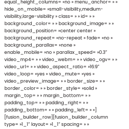
equal_height_columns= »no » menu_anchor= » »
hide_on_mobile= »small-visibility,medium-
visibility,large-visibility » class= » » id= » »
background_color= » » background_image= » »
background_position= »center center »
background_repeat= »no-repeat » fade= »no »
background_parallax= »none »
enable_mobile= »no » parallax_speed= »0.3″
video_mp4= » » video_webm= » » video_ogv= » »
video_url= » » video_aspect_ratio= »16:9″
video_loop= »yes » video_mute= »yes »
video_preview_image= » » border_size= » »
border_color= » » border_style= »solid »
margin_top= » » margin_bottom= » »
padding_top= » » padding_right= » »
padding_bottom= » » padding_left= » »]
[fusion_builder_row][fusion_builder_column
type= »1_1″ layout= »1_1″ spacing= » »