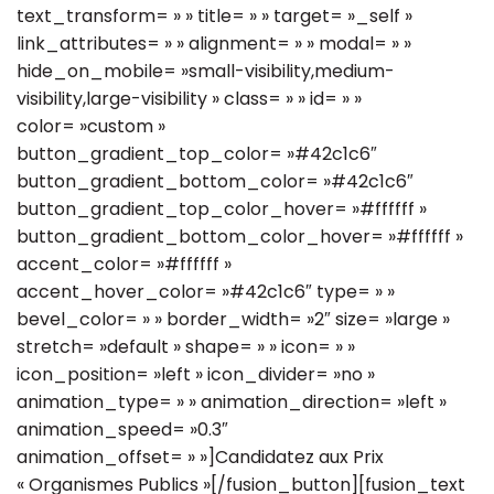
text_transform= » » title= » » target= »_self »
link_attributes= » » alignment= » » modal= » »
hide_on_mobile= »small-visibility,medium-
visibility,large-visibility » class= » » id= » »
color= »custom »
button_gradient_top_color= »#42c1c6″
button_gradient_bottom_color= »#42c1c6″
button_gradient_top_color_hover= »#ffffff »
button_gradient_bottom_color_hover= »#ffffff »
accent_color= »#ffffff »
accent_hover_color= »#42c1c6″ type= » »
bevel_color= » » border_width= »2″ size= »large »
stretch= »default » shape= » » icon= » »
icon_position= »left » icon_divider= »no »
animation_type= » » animation_direction= »left »
animation_speed= »0.3″
animation_offset= » »]Candidatez aux Prix
« Organismes Publics »[/fusion_button][fusion_text