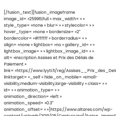
[/fusion_text][fusion_imageframe
image_id= »25996|full » max_width= » »
style_type= »none » blur= » » stylecolor= » »
hover_type= »none » bordersize= »2″
bordercolor= »#ffffff » borderradius= » »
align= »none » lightbox= »no » gallery_id= » »
lightbox_image= » » lightbox_image_id= » »
alt= »inscription Assises et Prix des Délais de
Paiement »
link= »https://www.lyyti.fi/reg/Assises__Prix_des_
linktarget= »_self » hide_on_mobile= »small-
visibility,medium-visibility,large-visibility » class= » »
id= » » animation_type= » »
animation_direction= »left »
animation_speed= »0.3″
animation_offset= » »]https://www.altares.com/wp-
content/uploads/2019/05/Capture.jpg[/fusion_image