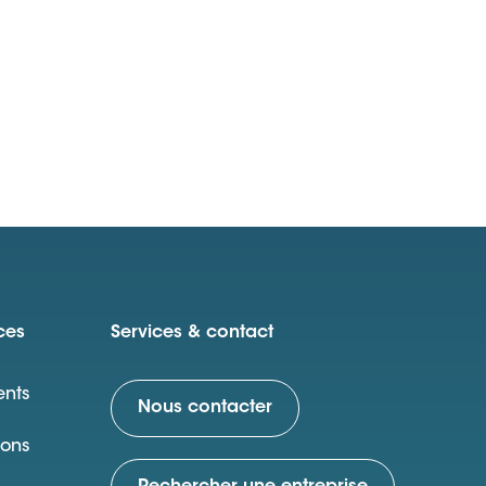
ces
Services & contact
nts
Nous contacter
ions