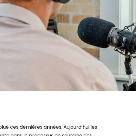
Consultez les informations relatives à
notre évaluation EcoVadis.
Consulter le rapport
à
lué ces dernières années. Aujourd’hui les
ante dans le processus de sourcing des