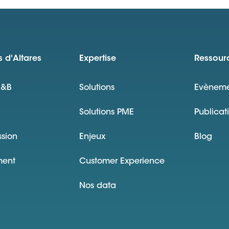
 d'Altares
Expertise
Ressour
D&B
Solutions
Evèneme
Solutions PME
Publicat
ssion
Enjeux
Blog
ment
Customer Experience
Nos data