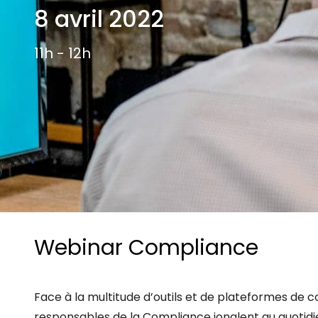
Les principes qui guident nos équipes et
8 avril 2022
Prendre de meilleures
nos engagements.
décisions ​et adopter les
Découvrir nos valeurs
bonnes stratégies​ grâce 
11h - 12h
l’attitude de paiement
Webinar Compliance
Face à la multitude d’outils et de plateformes de c
responsables de la Compliance jonglent au quotidien