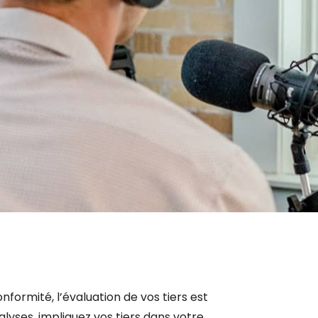
Consultez les informations relatives à
notre évaluation EcoVadis.
Consulter le rapport
à
formité, l’évaluation de vos tiers est
alyses, impliquez vos tiers dans votre