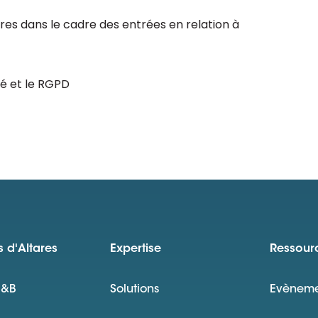
ires dans le cadre des entrées en relation à
té et le RGPD
 d'Altares
Expertise
Ressour
D&B
Solutions
Evèneme