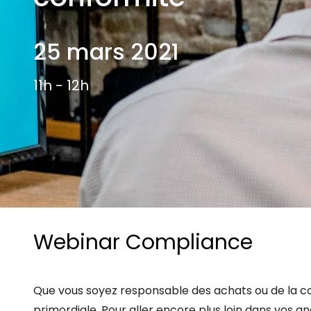
Les principes qui guident nos équipes et
Prendre de meilleures
nos engagements.
décisions ​et adopter les
Découvrir nos valeurs
25 mars 2021
bonnes stratégies​ grâce 
l’attitude de paiement
11h - 12h
Webinar Compliance
Que vous soyez responsable des achats ou de la con
primordiale. Pour aller encore plus loin dans vos an